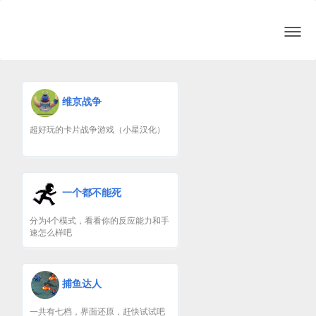
切
换
导
航