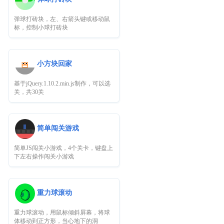
弹球打砖块，左、右箭头键或移动鼠
标，控制小球打砖块
小方块回家
基于jQuery.1.10.2.min.js制作，可以选
关，共30关
简单闯关游戏
简单JS闯关小游戏，4个关卡，键盘上
下左右操作闯关小游戏
重力球滚动
重力球滚动，用鼠标倾斜屏幕，将球
体移动到正方形，当心地下的洞