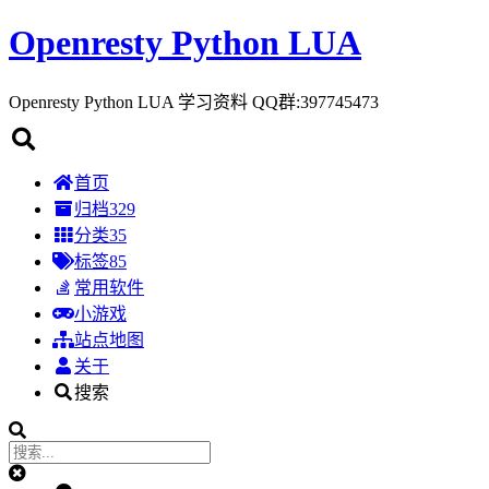
Openresty Python LUA
Openresty Python LUA 学习资料 QQ群:397745473
首页
归档
329
分类
35
标签
85
常用软件
小游戏
站点地图
关于
搜索