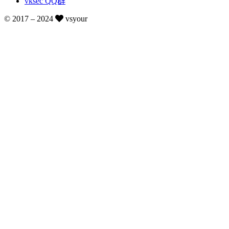
vksec QQ群
© 2017 –
2024
vsyour