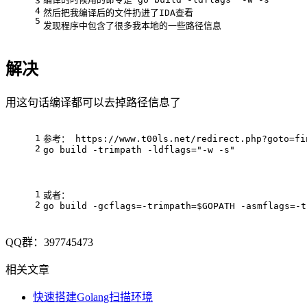
3
4
然后把我编译后的文件扔进了IDA查看
5
发现程序中包含了很多我本地的一些路径信息
解决
用这句话编译都可以去掉路径信息了
1
参考： https:
//www.t00ls.net/redirect.php?goto=fi
2
go
 build -trimpath -ldflags=
"-w -s"
1
或者：
2
go
 build -gcflags=-trimpath=$GOPATH -asmflags=-t
QQ群：397745473
相关文章
快速搭建Golang扫描环境