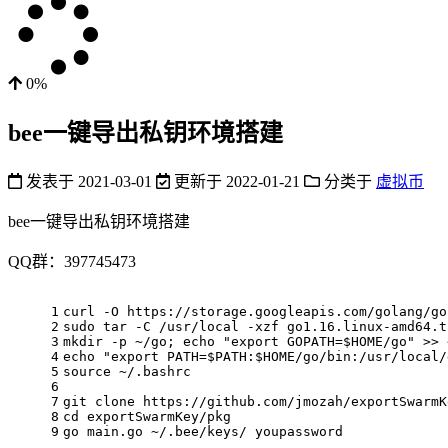
0%
bee一键导出私钥环境搭建
发表于
2021-03-01
更新于
2022-01-21
分类于
虚拟币
bee一键导出私钥环境搭建
QQ群：397745473
1
curl -O https:
//storage.googleapis.com/golang/go
2
sudo tar -C /usr/local -xzf go1
.16
.linux-amd64.t
3
mkdir -p ~/
go
; echo 
"export GOPATH=$HOME/go"
 >> 
4
echo 
"export PATH=$PATH:$HOME/go/bin:/usr/local/
5
source ~/.bashrc
6
7
git clone https:
//github.com/jmozah/exportSwarmK
8
cd exportSwarmKey/pkg
9
go
 main.
go
 ~/.bee/keys/ youpassword