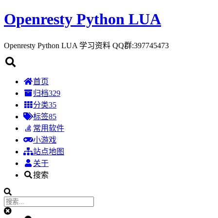
Openresty Python LUA
Openresty Python LUA 学习资料 QQ群:397745473
首页
归档
329
分类
35
标签
85
常用软件
小游戏
站点地图
关于
搜索