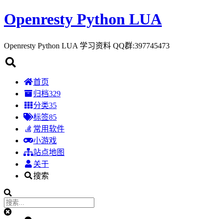
Openresty Python LUA
Openresty Python LUA 学习资料 QQ群:397745473
首页
归档
329
分类
35
标签
85
常用软件
小游戏
站点地图
关于
搜索