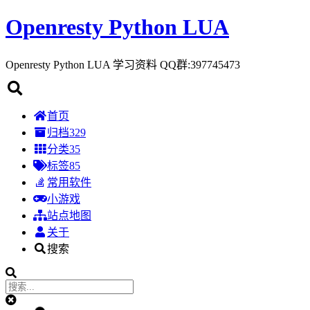
Openresty Python LUA
Openresty Python LUA 学习资料 QQ群:397745473
首页
归档
329
分类
35
标签
85
常用软件
小游戏
站点地图
关于
搜索